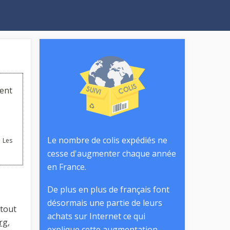
ent
Le nombre de colis expédiés ne
 Les
cesse d'augmenter chaque année
en France.
De plus en plus de français font
désormais une partie de leurs
 tout
achats sur Internet ce qui
rg
,
explique cette augmentation