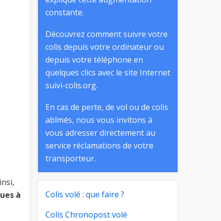
constante.
Découvrez comment suivre votre
colis depuis votre ordinateur ou
depuis votre téléphone en
quelques clics avec le site Internet
suivi-colis.org.
En cas de perte, de vol ou de colis
abîmés, nous vous invitons à
vous adresser directement au
service réclamations de votre
transporteur.
insi,
Colis volé : que faire ?
ques à
Colis Chronopost volé