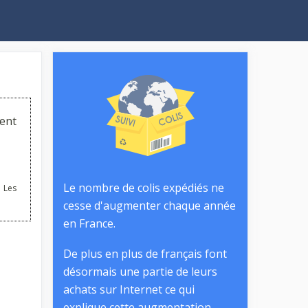
ent
Le nombre de colis expédiés ne
 Les
cesse d'augmenter chaque année
en France.
De plus en plus de français font
désormais une partie de leurs
achats sur Internet ce qui
explique cette augmentation