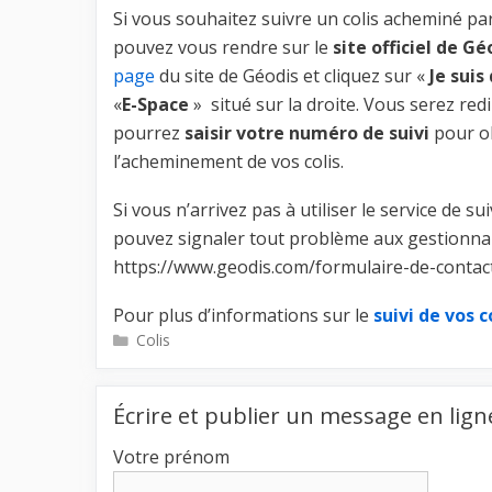
Si vous souhaitez suivre un colis acheminé pa
pouvez vous rendre sur le
site officiel de Gé
page
du site de Géodis et cliquez sur «
Je suis
«
E-Space
» situé sur la droite. Vous serez re
pourrez
saisir votre numéro de suivi
pour ob
l’acheminement de vos colis.
Si vous n’arrivez pas à utiliser le service de su
pouvez signaler tout problème aux gestionnair
https://www.geodis.com/formulaire-de-contac
Pour plus d’informations sur le
suivi de vos
Catégories
Colis
Écrire et publier un message en lign
Votre prénom