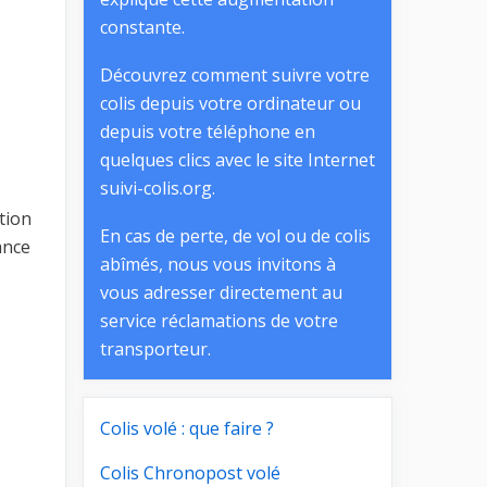
constante.
Découvrez comment suivre votre
colis depuis votre ordinateur ou
depuis votre téléphone en
quelques clics avec le site Internet
suivi-colis.org.
tion
En cas de perte, de vol ou de colis
ance
abîmés, nous vous invitons à
vous adresser directement au
service réclamations de votre
transporteur.
Colis volé : que faire ?
Colis Chronopost volé