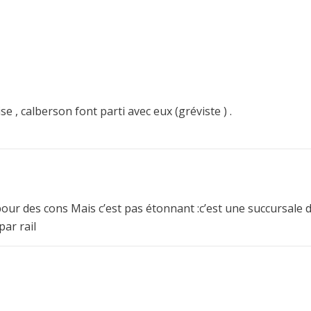
e , calberson font parti avec eux (gréviste ) .
pour des cons Mais c’est pas étonnant :c’est une succursale d
par rail