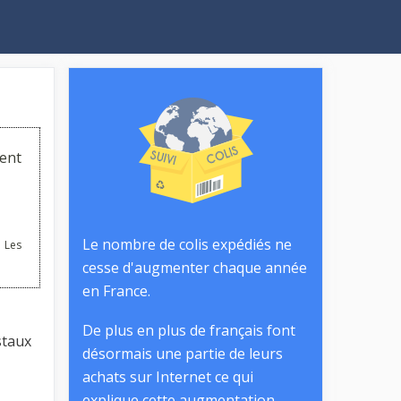
ent
Le nombre de colis expédiés ne
 Les
cesse d'augmenter chaque année
en France.
De plus en plus de français font
staux
désormais une partie de leurs
achats sur Internet ce qui
explique cette augmentation